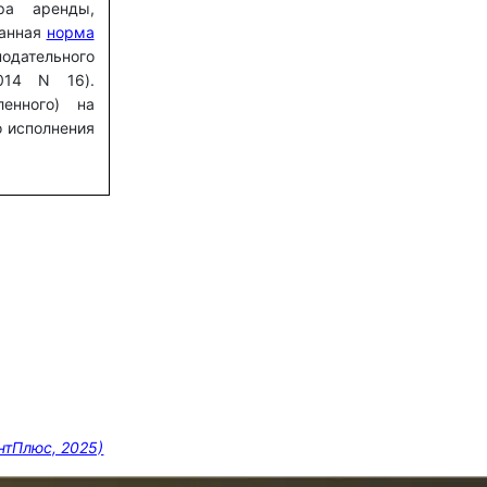
ра аренды,
Данная
норма
дательного
014 N 16).
ленного) на
о исполнения
нтПлюс, 2025)