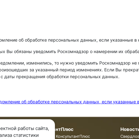
омление об обработке персональных данных, если указанные в
ных Вы обязаны уведомить Роскомнадзор о намерении их обраб
едомлении, изменились, то нужно уведомить Роскомнадзор не 
произошедших за указанный период изменениях. Если Вы прекр
й с даты прекращения обработки персональных данных.
едомление об обработке персональных данных, если указанные 
ектной работы сайта,
мпании
КонсультантПлюс
Новост
ализа статистики
пании
Программы КонсультантПлюс
Свердло