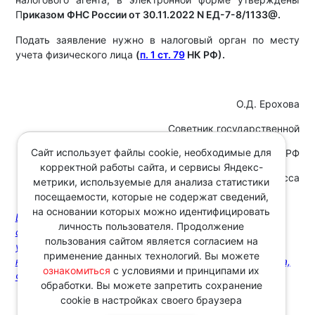
П
риказом ФНС России от 30.11.2022 N ЕД-7-8/1133@.
Подать заявление нужно в налоговый орган по месту
учета физического лица
(
п. 1 ст. 79
НК РФ).
О.Д. Ерохова
Советник государственной
Сайт использует файлы cookie, необходимые для
гражданской службы РФ
корректной работы сайта, и сервисы Яндекс-
2 класса
метрики, используемые для анализа статистики
посещаемости, которые не содержат сведений,
на основании которых можно идентифицировать
Вопрос: Может ли ИП вернуть излишне уплаченные
личность пользователя. Продолжение
страховые взносы в фиксированном размере за себя
пользования сайтом является согласием на
уже после снятия с учета в качестве ИП? Если да, то в
применение данных технологий. Вы можете
каком порядке и в какой срок? (Консультация эксперта,
ознакомиться
с условиями и принципами их
ФНС России, 2026)
обработки. Вы можете запретить сохранение
cookie в настройках своего браузера