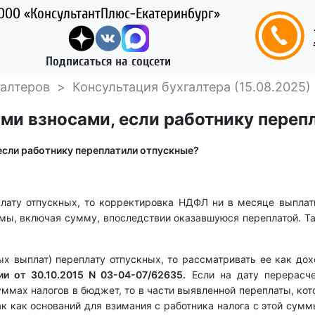
ООО «КонсультантПлюс-Екатеринбург»
Подписаться на соцсети
галтеров
>
Консультация бухгалтера (15.08.2025)
ми взносами, если работнику переп
если работнику переплатили отпускные?
еплату отпускных, то корректировка НДФЛ ни в месяце выплат
мы, включая сумму, впоследствии оказавшуюся переплатой. Т
ных выплат) переплату отпускных, то рассматривать ее как д
и от 30.10.2015 N 03-04-07/62635.
Если на дату перерасч
ммах налогов в бюджет, то в части выявленной переплаты, кото
к как оснований для взимания с работника налога с этой суммы