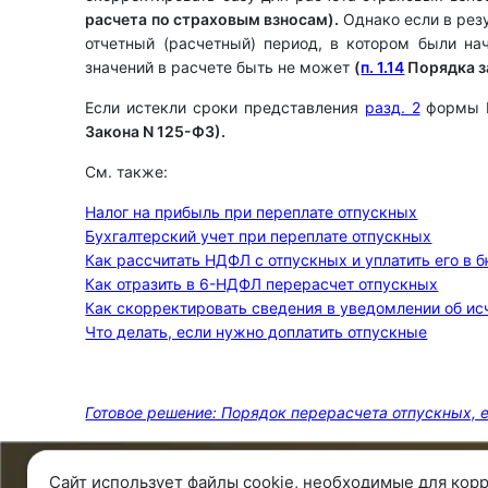
расчета по страховым взносам).
Однако если в рез
отчетный (расчетный) период, в котором были на
значений в расчете быть не может
(
п. 1.14
Порядка з
Если истекли сроки представления
разд. 2
формы Е
Закона N 125-ФЗ).
См. также:
Налог на прибыль при переплате отпускных
Бухгалтерский учет при переплате отпускных
Как рассчитать НДФЛ с отпускных и уплатить его в 
Как отразить в 6-НДФЛ перерасчет отпускных
Как скорректировать сведения в уведомлении об 
Что делать, если нужно доплатить отпускные
Готовое решение: Порядок перерасчета отпускных, е
Сайт использует файлы cookie, необходимые для корр
8 343 287 51 45
О ко