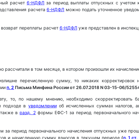
чный расчет
6-НДФЛ
за период выплаты отпускных с учетом 
редставления расчета
6-НДФЛ
можно подать уточненное уведом
а возврат переплаты расчет
6-НДФЛ
уже представлен в инспекц
 рассчитали в том месяце, в котором произошли их начисление
 излишне перечисленную сумму, то никаких корректировок 
нии
п. 2
Письма Минфина России от 26.07.2018 N 03-15-06/5255
лату, то, по нашему мнению, необходимо скорректировать 
ом подходе в
уведомлении
об исчисленных суммах налогов, ав
 также в
разд. 2
формы ЕФС-1 за период первоначального на
ам за период первоначального начисления отпускных уже прошл
осов и начисленную сумму взносов в текущем периоде
(
п. 1 ст.