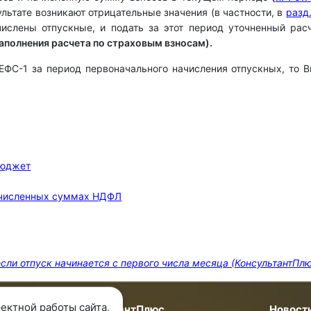
ультате возникают отрицательные значения (в частности, в
разд.
числены отпускные, и подать за этот период уточненный рас
аполнения расчета по страховым взносам).
ФС-1 за период первоначального начисления отпускных, то 
бюджет
исчисленных суммах НДФЛ
сли отпуск начинается с первого числа месяца (КонсультантПлю
ектной работы сайта,
мпании
КонсультантПлюс
Новост