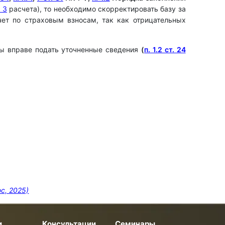
 3
расчета), то необходимо скорректировать базу за
чет по страховым взносам, так как отрицательных
Вы вправе подать уточненные сведения
(
п. 1.2 ст. 24
с, 2025)
и
Консультации
Семинары