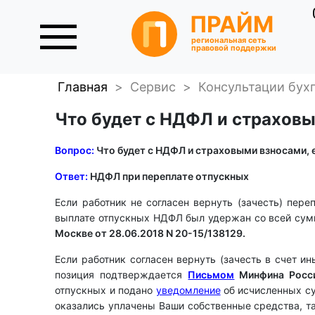
ПРАЙМ
региональная сеть
правовой поддержки
Главная
>
Сервис
>
Консультации бух
Что будет с НДФЛ и страховы
Вопрос:
Что будет с НДФЛ и страховыми взносами, 
Ответ:
НДФЛ при переплате отпускных
Если работник не согласен вернуть (зачесть) пер
выплате отпускных НДФЛ был удержан со всей сум
Москве от 28.06.2018 N 20-15/138129.
Если работник согласен вернуть (зачесть в счет и
позиция подтверждается
Письмом
Минфина Росси
отпускных и подано
уведомление
об исчисленных су
оказались уплачены Ваши собственные средства, та