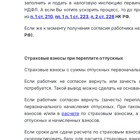
заполнить и подать в налоговую инспекцию перви
НДФЛ. А если Вы хотите ускорить процесс, то до п
из
п. 1 ст. 210
,
пп. 1 п. 1 ст. 223
,
п. 2 ст. 226
НК РФ.
Если же к моменту получения согласия работника н
РФ).
Страховые взносы при переплате отпускных
Страховые взносы с суммы отпускных первоначально
Если работник не согласен вернуть или зачесть
потребуется. Такой вывод можно сделать на основа
Если работник согласен вернуть (зачесть) переп
первоначального начисления отпускных. При так
взносов и/или в
расчете
по страховым взносам, а
отпускных и начисленных взносов.
Если сроки для сдачи расчета по страховым взнос
скорректировать базу для расчета страховых взн