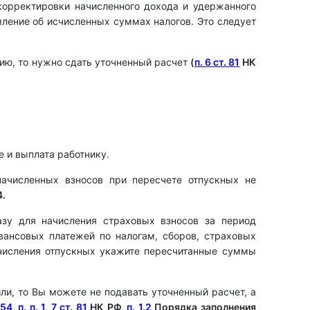
корректировки начисленного дохода и удержанного
ление об исчисленных суммах налогов. Это следует
ию, то нужно сдать уточненный расчет
(
п. 6 ст. 81
НК
 и выплата работнику.
начисленных взносов при пересчете отпускных не
4.
базу для начисления страховых взносов за период
ансовых платежей по налогам, сборов, страховых
числения отпускных укажите пересчитанные суммы
и, то Вы можете не подавать уточненный расчет, а
 54
,
п. п. 1
,
7 ст. 81
НК РФ,
п. 1.2
Порядка заполнения