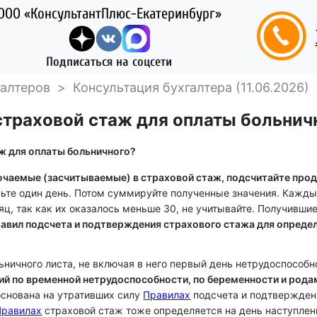
ООО «КонсультантПлюс-Екатеринбург»
Подписаться на соцсети
галтеров
>
Консультация бухгалтера (11.06.2026)
страховой стаж для оплаты больнич
ж для оплаты больничного?
ючаемые (засчитываемые) в страховой стаж, подсчитайте прод
вьте один день. Потом суммируйте полученные значения. Каждые
яц, так как их оказалось меньше 30, не учитывайте. Получившие
авил подсчета и подтверждения страхового стажа для опреде
ничного листа, не включая в него первый день нетрудоспособно
ий по временной нетрудоспособности, по беременности и рода
 основана на утративших силу
Правилах
подсчета и подтверждени
Правилах
страховой стаж тоже определяется на день наступлен