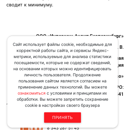
сводит к минимуму.
О
ОО
«
Интерком-Аудит Екатеринбург
»
Сайт использует файлы cookie, необходимые для
Директор Балашенко Е. В.
корректной работы сайта, и сервисы Яндекс-
метрики, используемые для анализа статистики
Действительный член СРО
«Саморегулируемая
посещаемости, которые не содержат сведений,
организация
на основании которых можно идентифицировать
личность пользователя. Продолжение
аудиторов Ассоциация «Содружество»
пользования сайтом является согласием на
Дата и номер решения о приеме в члены СРО:
применение данных технологий. Вы можете
ознакомиться
с условиями и принципами их
20.03.2020 № 441
обработки. Вы можете запретить сохранение
19.09.2025
cookie в настройках своего браузера
Звоните по телефону в рабочие
ПРИНЯТЬ
дни с 9:00 до 18:00
8 343 287 51 45