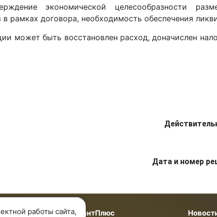
ерждение экономической целесообразности разм
в рамках договора, необходимость обеспечения ликвид
ации может быть восстановлен расход, доначислен нал
Действитель
Дата и номер ре
ектной работы сайта,
мпании
КонсультантПлюс
Новост