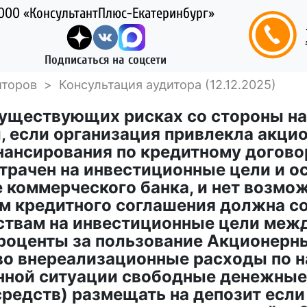
ООО «КонсультантПлюс-Екатеринбург»
Подписаться на соцсети
иторов
>
Консультация аудитора (12.12.2025)
существующих рисках со стороны на
и, если организация привлекла акц
ансирования по кредитному догово
трачен на инвестиционные цели и о
е коммерческого банка, и нет возмо
ям кредитного соглашения должна с
ствам на инвестиционные цели меж
проценты за пользование Акционерн
во внереализационные расходы по н
нной ситуации свободные денежные 
редств) размещать на депозит если 