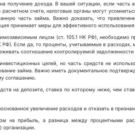
на получение дохода. В вашей ситуации, если часть 
а расчетном счете, налоговые органы могут усомнить
ванную часть займа. Важно доказать, что привлече
зация принимает меры для эффективного использования
имозависимым лицом (ст. 105.1 НК РФ), необходимо п
 РФ). Если да, то проценты, учитываемые в расходах, 
леживать соотношение контролируемой задолженности 
инвестиционных целей, но часть средств не использо
зование займа. Важно иметь документальное подтверж
му соглашению.
ств на депозите, ставка по которому ниже, чем ста
основанное увеличение расходов и отказать в признан
гом на прибыль, а разница между процентными ра
) организации.