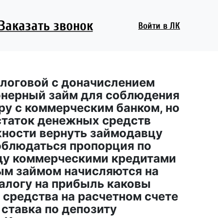
Заказать звонок
Войти
в ЛК
логовой с доначислением
ионерный займ для соблюдения
ру с коммерческим банком, но
статок денежных средств
жности вернуть займодавцу
облюдаться пропорция по
ду коммерческими кредитами
ым займом начисляются на
алогу на прибыль каковы
средства на расчетном счете
ставка по депозиту