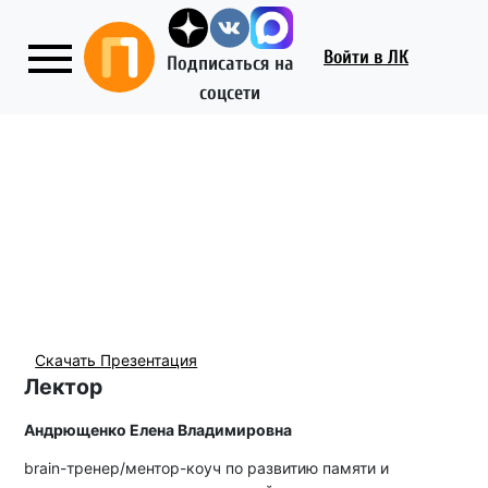
Главная
Сервис
Центр Экспертной поддержки
Войти
в ЛК
Подписаться на
соцсети
Скачать Презентация
Лектор
Андрющенко Елена Владимировна
brain-тренер/ментор-коуч по развитию памяти и