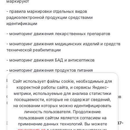
маркируют
- правила маркировки отдельных видов
радиоэлектронной продукции средствами
идентификации
- мониторинг движения лекарственных препаратов
- мониторинг движения медицинских изделий и средств
технической реабилитации
- мониторинг движения БАД и антисептиков
- мониторинг движения продуктов питания
Интеграция систем бухгалтерского учета и "Честный
Сайт использует файлы cookie, необходимые для
знак": перспективы и трудности
корректной работы сайта, и сервисы Яндекс-
метрики, используемые для анализа статистики
Ответственность за нарушения при маркировке товаров
посещаемости, которые не содержат сведений,
(административная и уголовная)
на основании которых можно идентифицировать
личность пользователя. Продолжение
Количество мест ограничено!
пользования сайтом является согласием на
Зарегистрироваться Вы можете по телефону 8(343)287-
применение данных технологий. Вы можете
51-44 или нажав кнопку:
ознакомиться
с условиями и принципами их