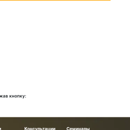
жав кнопку:
и
Консультации
Семинары