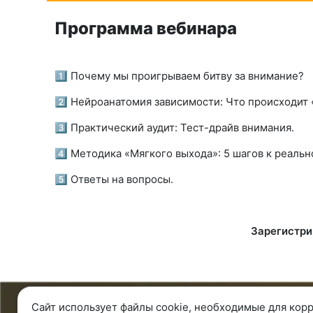
Программа вебинара
1️⃣ Почему мы проигрываем битву за внимание?
2️⃣ Нейроанатомия зависимости: Что происходит
3️⃣ Практический аудит: Тест-драйв внимания.
4️⃣ Методика «Мягкого выхода»: 5 шагов к реальн
5️⃣ Ответы на вопросы.
Зарегистри
Сайт использует файлы cookie, необходимые для корр
8 343 287 51 45
О ко