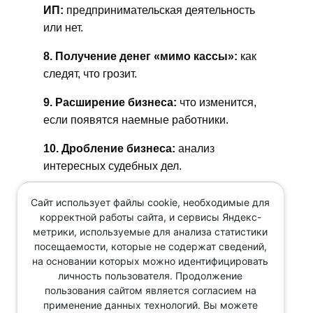
ИП:
предпринимательская деятельность
или нет.
8. Получение денег «мимо кассы»:
как
следят, что грозит.
9. Расширение бизнеса:
что изменится,
если появятся наемные работники.
10. Дробление бизнеса:
анализ
интересных судебных дел.
ОТВЕТЫ НА ВОПРОСЫ
Сайт использует файлы cookie, необходимые для
корректной работы сайта, и сервисы Яндекс-
метрики, используемые для анализа статистики
Количество мест ограничено!
посещаемости, которые не содержат сведений,
на основании которых можно идентифицировать
Зарегистрироваться Вы можете по телефону
личность пользователя. Продолжение
8(343)287-51-56 или нажав кнопку:
пользования сайтом является согласием на
применение данных технологий. Вы можете