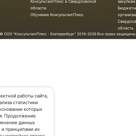
КонсультантПлюс в Свердловской
закупкам
области
Бюджетн
Обучение КонсультантПлюс
организа
Свердло
область
© ООО "КонсультантПлюс - Екатеринбург" 2016-2026 Все права защищены
ектной работы сайта,
ализа статистики
основании которых
я. Продолжение
менение данных
 и принципами их
в настройках своего