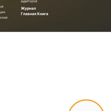
аудиторов
ой
Журнал
ции
Главная Книга
вская
.