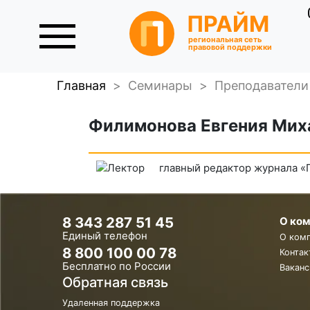
ПРАЙМ
региональная сеть
правовой поддержки
Главная
>
Семинары
>
Преподаватели
Филимонова Евгения Мих
главный редактор журнала «
8 343 287 51 45
О ко
Единый телефон
О ком
8 800 100 00 78
Контак
Бесплатно по России
Ваканс
Обратная связь
Удаленная поддержка