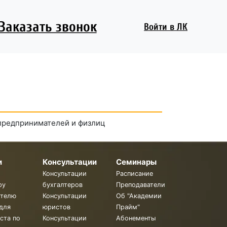
Заказать звонок
Войти
в ЛК
 предпринимателей и физлиц
и
Консультации
Семинары
Консультации
Расписание
ру
бухгалтеров
Преподаватели
ителю
Консультации
Об "Академии
для
юристов
Прайм"
ста по
Консультации
Абонементы