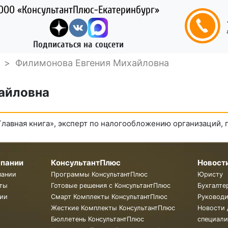
ООО «КонсультантПлюс-Екатеринбург»
Подписаться на соцсети
>
Филимонова Евгения Михайловна
айловна
Главная книга», эксперт по налогообложению организаций,
мпании
КонсультантПлюс
Новост
пании
Программы КонсультантПлюс
Юристу
ты
Готовые решения с КонсультантПлюс
Бухгалте
ии
Смарт Комплекты КонсультантПлюс
Руковод
Жесткие Комплекты КонсультантПлюс
Новости 
Бюллетень КонсультантПлюс
специали