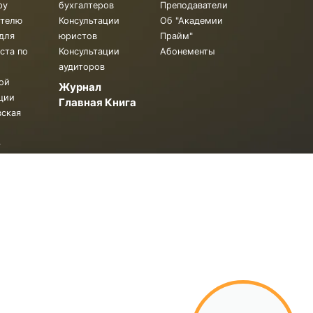
ру
бухгалтеров
Преподаватели
ителю
Консультации
Об "Академии
для
юристов
Прайм"
ста по
Консультации
Абонементы
аудиторов
ой
Журнал
ции
Главная Книга
вская
.