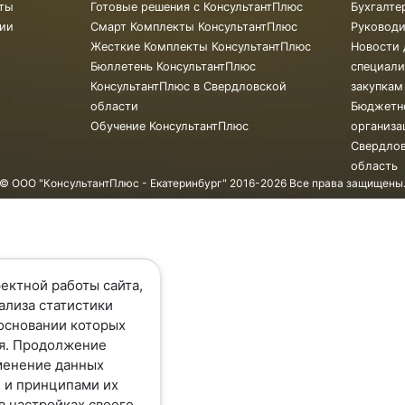
ты
Готовые решения с КонсультантПлюс
Бухгалте
ии
Смарт Комплекты КонсультантПлюс
Руковод
Жесткие Комплекты КонсультантПлюс
Новости 
Бюллетень КонсультантПлюс
специали
КонсультантПлюс в Свердловской
закупкам
области
Бюджетн
Обучение КонсультантПлюс
организа
Свердло
область
© ООО "КонсультантПлюс - Екатеринбург" 2016-2026 Все права защищены
ектной работы сайта,
ализа статистики
основании которых
я. Продолжение
менение данных
 и принципами их
в настройках своего