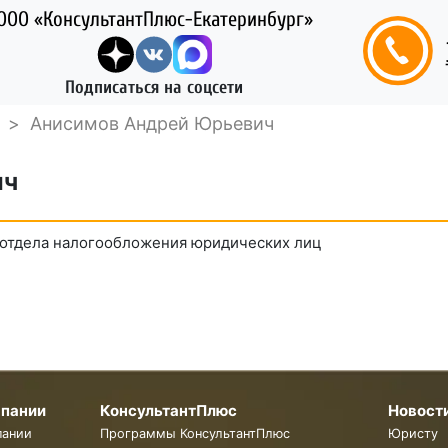
ООО «КонсультантПлюс-Екатеринбург»
Подписаться на соцсети
>
Анисимов Андрей Юрьевич
ич
 отдела налогообложения юридических лиц
мпании
КонсультантПлюс
Новост
пании
Программы КонсультантПлюс
Юристу