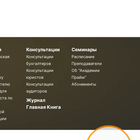
и
Консультации
Семинары
вская
Консультации
Расписание
бухгалтеров
Преподаватели
Консультации
Об "Академии
ру
юристов
Прайм"
ителю
Консультации
Абонементы
для
аудиторов
ста по
Журнал
Главная Книга
ой
ции
.