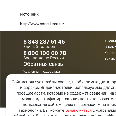
Источник:
http://www.consultant.ru/
8 343 287 51 45
О ко
Единый телефон
О ком
8 800 100 00 78
Контак
Бесплатно по России
Ваканс
Обратная связь
Удаленная поддержка
Политика конфиденциальности
Политика обработки персональных
Сайт использует файлы cookie, необходимые для корр
данных
и сервисы Яндекс-метрики, используемые для ан
Карта Сайта
посещаемости, которые не содержат сведений, на 
можно идентифицировать личность пользовател
пользования сайтом является согласием на при
технологий. Вы можете
ознакомиться
с условиями
обработки. Вы можете запретить сохранение cookie 