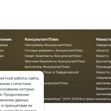
мпании
КонсультантПлюс
Новост
пании
Программы КонсультантПлюс
Свердло
ты
Готовые решения с КонсультантПлюс
область
ии
Смарт Комплекты КонсультантПлюс
Юристу
Жесткие Комплекты КонсультантПлюс
Бухгалте
Бюллетень КонсультантПлюс
Руковод
КонсультантПлюс в Свердловской
Новости 
области
специали
ектной работы сайта,
Обучение КонсультантПлюс
закупкам
ализа статистики
Бюджетн
основании которых
организа
я. Продолжение
© ООО "КонсультантПлюс - Екатеринбург" 2016-2026 Все права защищены
менение данных
 и принципами их
в настройках своего