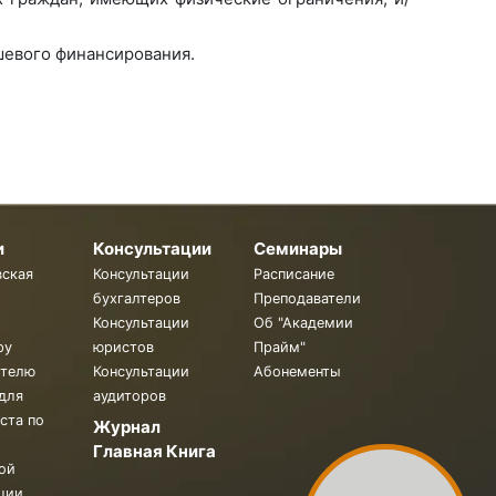
шевого финансирования.
и
Консультации
Семинары
вская
Консультации
Расписание
бухгалтеров
Преподаватели
Консультации
Об "Академии
ру
юристов
Прайм"
ителю
Консультации
Абонементы
для
аудиторов
ста по
Журнал
Главная Книга
ой
ции