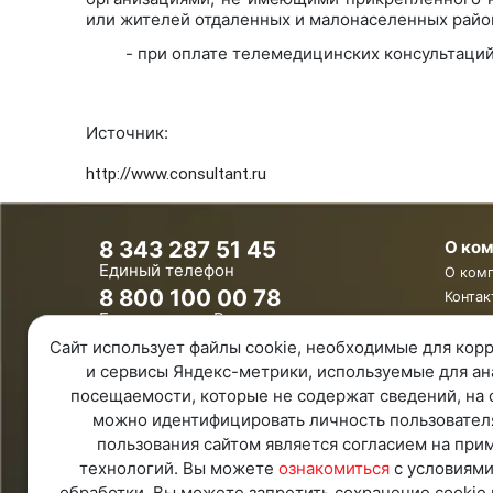
или жителей отдаленных и малонаселенных райо
- при оплате телемедицинских консультаци
Источник:
http://www.consultant.ru
8 343 287 51 45
О ко
Единый телефон
О ком
8 800 100 00 78
Контак
Бесплатно по России
Ваканс
Обратная связь
Сайт использует файлы cookie, необходимые для корр
и сервисы Яндекс-метрики, используемые для ан
Удаленная поддержка
посещаемости, которые не содержат сведений, на 
Политика конфиденциальности
Политика обработки персональных
можно идентифицировать личность пользовател
данных
пользования сайтом является согласием на при
Карта Сайта
технологий. Вы можете
ознакомиться
с условиями
обработки. Вы можете запретить сохранение cookie 