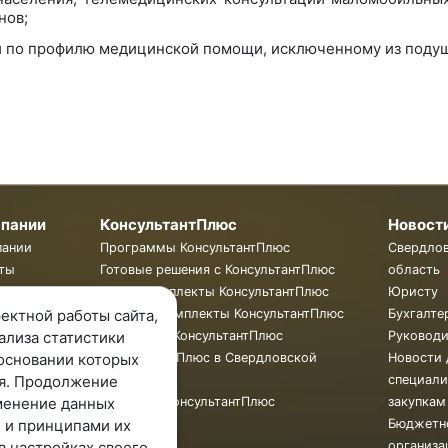
нов;
й по профилю медицинской помощи, исключенному из поду
мпании
КонсультантПлюс
Новост
пании
Программы КонсультантПлюс
Свердло
ты
Готовые решения с КонсультантПлюс
область
ии
Смарт Комплекты КонсультантПлюс
Юристу
Жесткие Комплекты КонсультантПлюс
Бухгалте
ектной работы сайта,
Бюллетень КонсультантПлюс
Руковод
ализа статистики
КонсультантПлюс в Свердловской
Новости 
основании которых
области
специали
я. Продолжение
Обучение КонсультантПлюс
закупкам
менение данных
Бюджетн
 и принципами их
организа
в настройках своего