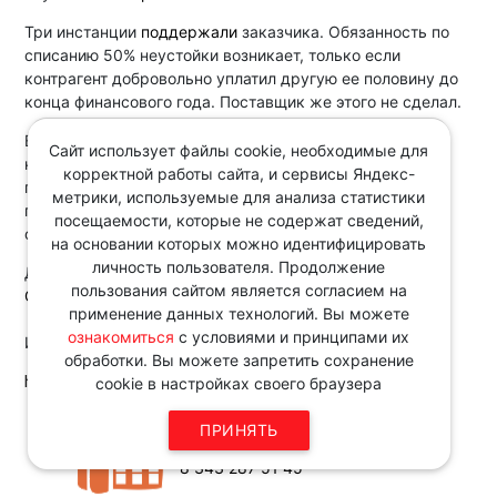
Три инстанции
поддержали
заказчика. Обязанность по
списанию 50% неустойки возникает, только если
контрагент добровольно уплатил другую ее половину до
конца финансового года. Поставщик же этого не сделал.
ВС РФ с выводом
не согласился
и взыскал с заказчика
Сайт использует файлы cookie, необходимые для
неосновательное обогащение. Суды
не учли
, что
корректной работы сайта, и сервисы Яндекс-
поставщик фактически уплатил 100% пеней и штрафа,
метрики, используемые для анализа статистики
поскольку их удержали из оплаты. У заказчика были
посещаемости, которые не содержат сведений,
основания списать половину начисленной суммы.
на основании которых можно идентифицировать
личность пользователя. Продолжение
Документ:
пользования сайтом является согласием на
Определение ВС РФ от 21.04.2025 N 301-ЭС24-23009
применение данных технологий. Вы можете
ознакомиться
с условиями и принципами их
Источник:
обработки. Вы можете запретить сохранение
http://www.consultant.ru
cookie в настройках своего браузера
Звоните по телефону в рабочие
ПРИНЯТЬ
дни с 9:00 до 18:00
8 343 287 51 45