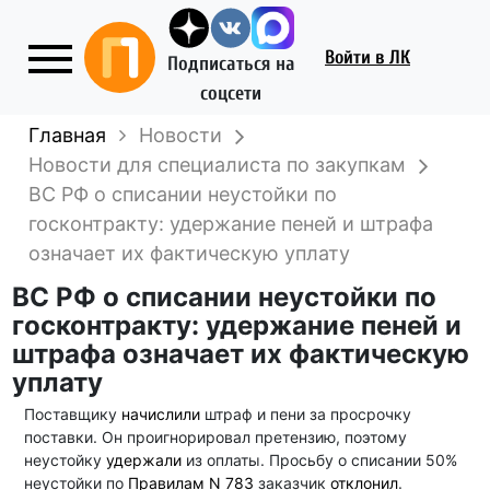
Войти
в ЛК
Подписаться на
соцсети
Главная
Новости
Новости для специалиста по закупкам
ВС РФ о списании неустойки по
госконтракту: удержание пеней и штрафа
означает их фактическую уплату
ВС РФ о списании неустойки по
госконтракту: удержание пеней и
штрафа означает их фактическую
уплату
Поставщику
начислили
штраф и пени за просрочку
поставки. Он проигнорировал претензию, поэтому
неустойку
удержали
из оплаты. Просьбу о списании 50%
неустойки по
Правилам N 783
заказчик
отклонил
.