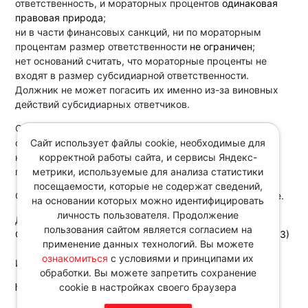
ответственность, и мораторных процентов
одинаковая
правовая природа
;
ни в части финансовых санкций, ни по мораторным
процентам размер ответственности
не ограничен
;
нет оснований считать, что мораторные проценты не
входят в размер субсидиарной ответственности.
Должник не может погасить их именно из-за виновных
действий субсидиарных ответчиков.
Отказ включить мораторные проценты в размер
Сайт использует файлы cookie, необходимые для
субсидиарной ответственности
стимулирует
корректной работы сайта, и сервисы Яндекс-
недобросовестное поведение тех, кто злоупотребил
метрики, используемые для анализа статистики
правами и причинил вред кредиторам.
посещаемости, которые не содержат сведений,
Спор в данной части направили на новое рассмотрение.
на основании которых можно идентифицировать
личность пользователя. Продолжение
Документ:
пользования сайтом является согласием на
Определение ВС РФ от 04.08.2025 N 302-ЭС24-490 (2, 3)
применение данных технологий. Вы можете
ознакомиться
с условиями и принципами их
Источник:
обработки. Вы можете запретить сохранение
http://www.consultant.ru/
cookie в настройках своего браузера