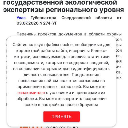
государственной экологической
экспертизы регионального уровня
Указ
Губернатора Свердловской области от
03.07.2026 N 274-УГ
Перечень проектов документов в области охраны
окружающей среды природопользования, являющихся
Сайт использует файлы cookie, необходимые для
объектами государственной экологической экспертизы
регионального уровня на территории Свердловской
корректной работы сайта, и сервисы Яндекс-
области, дополнен проектами документов,
метрики, используемые для анализа статистики
обосновывающих объемы (лимиты, квоты) проведения
посещаемости, которые не содержат сведений,
работ по акклиматизации и гибридизации охотничьих
на основании которых можно идентифицировать
ресурсов, за исключением охотничьих ресурсов,
личность пользователя. Продолжение
находящихся на особо охраняемых природных
пользования сайтом является согласием на
территориях федерального значения.
применение данных технологий. Вы можете
ознакомиться
с условиями и принципами их
Источник:
обработки. Вы можете запретить сохранение
http://www.consultant.ru/
cookie в настройках своего браузера
Звоните по телефону в рабочие
ПРИНЯТЬ
дни с 9:00 до 18:00
8 343 287 51 45