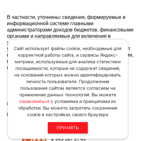
В частности, уточнены: сведения, формируемые в
информационной системе главными
администраторами доходов бюджетов, финансовыми
органами и направляемые для включения в
указанный перечень; сроки, в течение которых
Сайт использует файлы cookie, необходимые для
участники процесса ведения перечня осуществляют
корректной работы сайта, и сервисы Яндекс-
формирование и включение в перечень информации,
виды проверок информации, содержащейся в
метрики, используемые для анализа статистики
перечне, и прочее.
посещаемости, которые не содержат сведений,
на основании которых можно идентифицировать
личность пользователя. Продолжение
пользования сайтом является согласием на
применение данных технологий. Вы можете
ознакомиться
с условиями и принципами их
Источник:
обработки. Вы можете запретить сохранение
http://www.consultant.ru/
cookie в настройках своего браузера
Звоните по телефону в рабочие
ПРИНЯТЬ
дни с 9:00 до 18:00
8 343 287 51 45