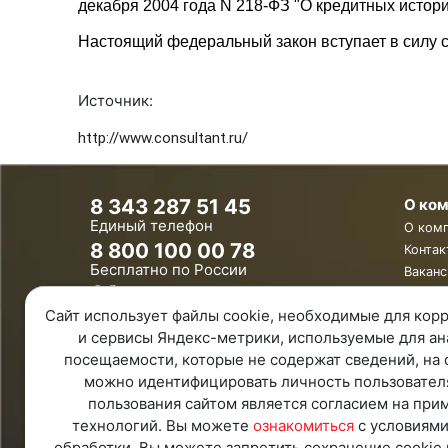
декабря 2004 года N 218-ФЗ "О кредитных истори
Настоящий федеральный закон вступает в силу с 
Источник:
http://www.consultant.ru/
8 343 287 51 45
О ко
Единый телефон
О ком
8 800 100 00 78
Контак
Бесплатно по России
Ваканс
Обратная связь
Сайт использует файлы cookie, необходимые для корр
Удаленная поддержка
и сервисы Яндекс-метрики, используемые для ан
Политика конфиденциальности
Политика обработки персональных
посещаемости, которые не содержат сведений, на 
данных
можно идентифицировать личность пользовател
Карта Сайта
пользования сайтом является согласием на при
технологий. Вы можете
ознакомиться
с условиями
обработки. Вы можете запретить сохранение cookie 