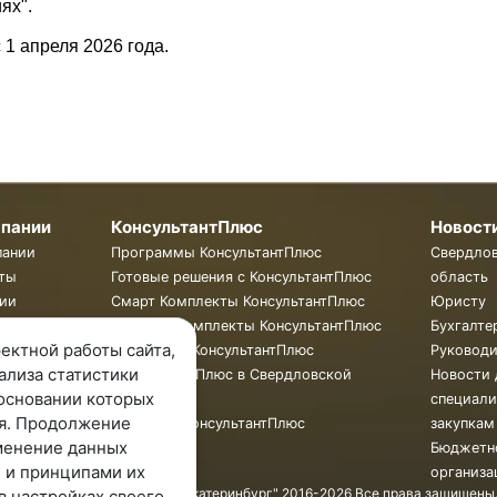
ях".
1 апреля 2026 года.
мпании
КонсультантПлюс
Новост
пании
Программы КонсультантПлюс
Свердло
ты
Готовые решения с КонсультантПлюс
область
ии
Смарт Комплекты КонсультантПлюс
Юристу
Жесткие Комплекты КонсультантПлюс
Бухгалте
ектной работы сайта,
Бюллетень КонсультантПлюс
Руковод
ализа статистики
КонсультантПлюс в Свердловской
Новости 
основании которых
области
специали
я. Продолжение
Обучение КонсультантПлюс
закупкам
менение данных
Бюджетн
 и принципами их
организа
© ООО "КонсультантПлюс - Екатеринбург" 2016-2026 Все права защищены
в настройках своего