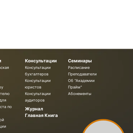
и
Консультации
Семинары
вская
Консультации
Расписание
бухгалтеров
Преподаватели
Консультации
Об "Академии
ру
юристов
Прайм"
ителю
Консультации
Абонементы
для
аудиторов
ста по
Журнал
Главная Книга
ой
ции
.