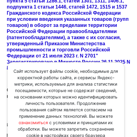
пункта 5 статьи 1286.1, статей 1301, 1311, 1406.1,
подпункта 1 статьи 1446, статей 1472, 1515 и 1537
Гражданского кодекса Российской Федерации
при условии введения указанных товаров (групп
товаров) в оборот за пределами территории
Российской Федерации правообладателями
(патентообладателями), а также с их согласия,
утвержденный Приказом Министерства
промышленности и торговли Российской
Федерации от 21 июля 2023 г. N 2701"
Зарегистрировано в Минюсте России 26.11.2025 N
84297.
Сайт использует файлы cookie, необходимые для
корректной работы сайта, и сервисы Яндекс-
метрики, используемые для анализа статистики
Определены различные сроки вступления в силу
посещаемости, которые не содержат сведений,
внесенных изменений.
на основании которых можно идентифицировать
личность пользователя. Продолжение
пользования сайтом является согласием на
применение данных технологий. Вы можете
ознакомиться
с условиями и принципами их
Источник:
обработки. Вы можете запретить сохранение
http://www.consultant.ru/
cookie в настройках своего браузера