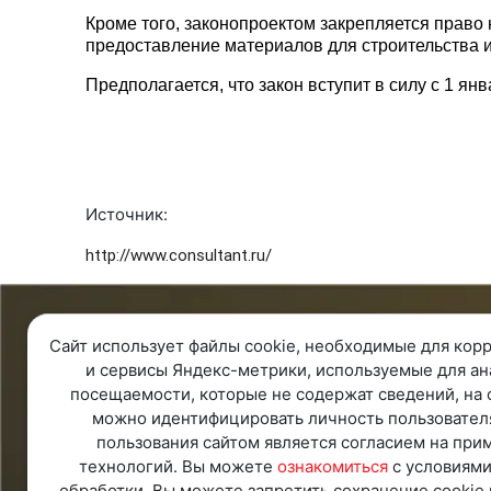
Кроме того, законопроектом закрепляется право
предоставление материалов для строительства 
Предполагается, что закон вступит в силу с 1 янв
Источник:
http://www.consultant.ru/
8 343 287 51 45
О ко
Сайт использует файлы cookie, необходимые для корр
Единый телефон
О ком
и сервисы Яндекс-метрики, используемые для ан
8 800 100 00 78
Контак
посещаемости, которые не содержат сведений, на 
Бесплатно по России
Ваканс
можно идентифицировать личность пользовател
Обратная связь
пользования сайтом является согласием на при
Удаленная поддержка
технологий. Вы можете
ознакомиться
с условиями
Политика конфиденциальности
обработки. Вы можете запретить сохранение cookie 