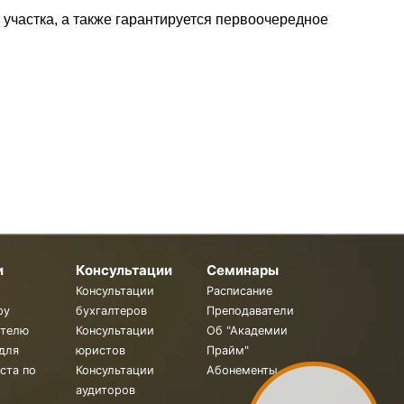
 участка, а также гарантируется первоочередное
и
Консультации
Семинары
Консультации
Расписание
ру
бухгалтеров
Преподаватели
ителю
Консультации
Об "Академии
для
юристов
Прайм"
ста по
Консультации
Абонементы
аудиторов