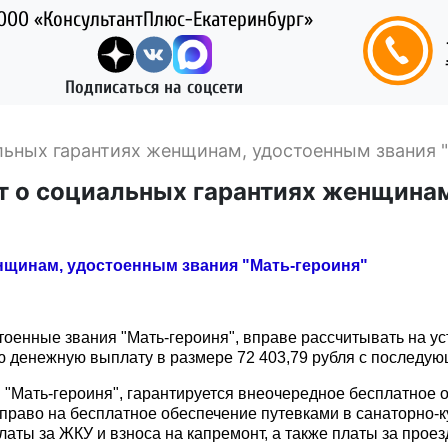
ООО «КонсультантПлюс-Екатеринбург»
Подписаться на соцсети
льных гарантиях женщинам, удостоенным звания 
т о социальных гарантиях женщинам
нщинам, удостоенным звания "Мать-героиня"
тоенные звания "Мать-героиня", вправе рассчитывать на 
ю денежную выплату в размере 72 403,79 рубля с последую
я "Мать-героиня", гарантируется внеочередное бесплатное
раво на бесплатное обеспечение путевками в санаторно-ку
аты за ЖКУ и взноса на капремонт, а также платы за проез