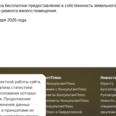
 на бесплатное предоставление в собственность земельного
и ремонта жилого помещения.
аря 2026 года.
мпании
КонсультантПлюс
Новост
ектной работы сайта,
пании
Программы КонсультантПлюс
Юристу
ализа статистики
ты
Готовые решения с КонсультантПлюс
Бухгалте
основании которых
ии
Смарт Комплекты КонсультантПлюс
Руковод
я. Продолжение
Жесткие Комплекты КонсультантПлюс
Новости 
менение данных
Бюллетень КонсультантПлюс
специали
 и принципами их
КонсультантПлюс в Свердловской
закупкам
в настройках своего