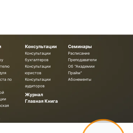
и
Консультации
Семинары
Консультации
Расписание
ру
бухгалтеров
Преподаватели
ителю
Консультации
Об "Академии
для
юристов
Прайм"
ста по
Консультации
Абонементы
аудиторов
ой
Журнал
ции
Главная Книга
вская
.