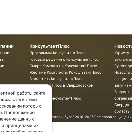
мпании
КонсультантПлюс
Новост
пании
Программы КонсультантПлюс
Юристу
ты
Готовые решения с КонсультантПлюс
Бухгалте
ии
Смарт Комплекты КонсультантПлюс
Руковод
Жесткие Комплекты КонсультантПлюс
Новости 
Бюллетень КонсультантПлюс
специали
КонсультантПлюс в Свердловской
закупкам
области
Бюджетн
ектной работы сайта,
Обучение КонсультантПлюс
организа
ализа статистики
Свердло
основании которых
область
я. Продолжение
© ООО "КонсультантПлюс - Екатеринбург" 2016-2026 Все права защищены
менение данных
 и принципами их
в настройках своего