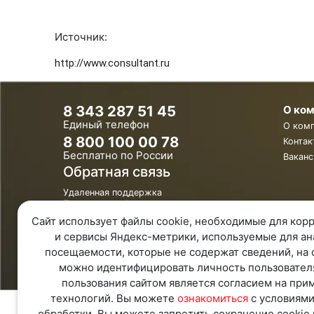
Источник:
http://www.consultant.ru
8 343 287 51 45
О ко
Единый телефон
О ком
8 800 100 00 78
Контак
Бесплатно по России
Ваканс
Обратная связь
Удаленная поддержка
Политика конфиденциальности
Политика обработки персональных
Сайт использует файлы cookie, необходимые для корр
данных
и сервисы Яндекс-метрики, используемые для ан
Карта Сайта
посещаемости, которые не содержат сведений, на 
можно идентифицировать личность пользовател
пользования сайтом является согласием на при
технологий. Вы можете
ознакомиться
с условиями
обработки. Вы можете запретить сохранение cookie 