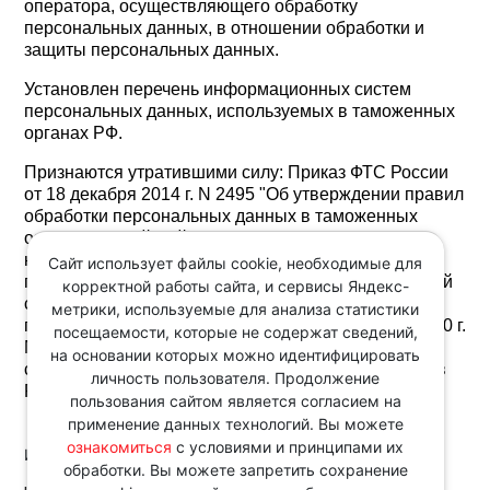
оператора, осуществляющего обработку
персональных данных, в отношении обработки и
защиты персональных данных.
Установлен перечень информационных систем
персональных данных, используемых в таможенных
органах РФ.
Признаются утратившими силу: Приказ ФТС России
от 18 декабря 2014 г. N 2495 "Об утверждении правил
обработки персональных данных в таможенных
органах Российской Федерации, организациях,
находящихся в ведении ФТС России,
Сайт использует файлы cookie, необходимые для
представительствах (представителями) таможенной
корректной работы сайта, и сервисы Яндекс-
службы Российской Федерации в иностранных
метрики, используемые для анализа статистики
государствах"; Приказ ФТС России от 7 августа 2020 г.
посещаемости, которые не содержат сведений,
N 688 "Об утверждении Перечня информационных
на основании которых можно идентифицировать
систем персональных данных таможенных органов
личность пользователя. Продолжение
Российской Федерации".
пользования сайтом является согласием на
применение данных технологий. Вы можете
ознакомиться
с условиями и принципами их
Источник:
обработки. Вы можете запретить сохранение