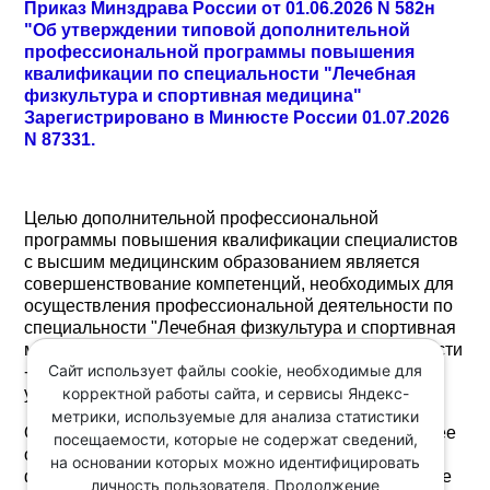
Приказ Минздрава России от 01.06.2026 N 582н
"Об утверждении типовой дополнительной
профессиональной программы повышения
квалификации по специальности "Лечебная
физкультура и спортивная медицина"
Зарегистрировано в Минюсте России 01.07.2026
N 87331.
Целью дополнительной профессиональной
программы повышения квалификации специалистов
с высшим медицинским образованием является
совершенствование компетенций, необходимых для
осуществления профессиональной деятельности по
специальности "Лечебная физкультура и спортивная
медицина" (область профессиональной деятельности
Сайт использует файлы cookie, необходимые для
- 02 Здравоохранение, уровень квалификации - 8
корректной работы сайта, и сервисы Яндекс-
уровень).
метрики, используемые для анализа статистики
Определены форма обучения по программе, срок ее
посещаемости, которые не содержат сведений,
освоения, планируемые результаты обучения,
на основании которых можно идентифицировать
формы аттестации, организационно-педагогические
личность пользователя. Продолжение