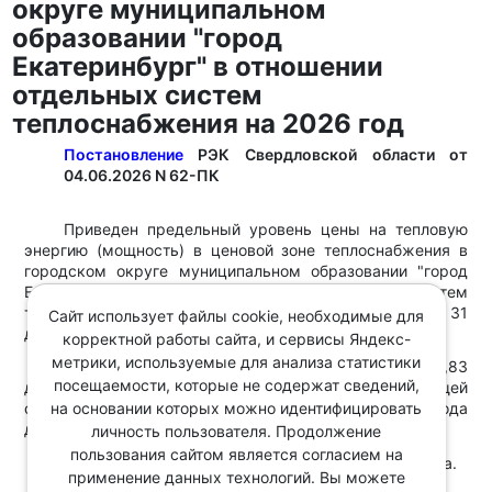
округе муниципальном
образовании "город
Екатеринбург" в отношении
отдельных систем
теплоснабжения на 2026 год
Постановление
РЭК Свердловской области от
04.06.2026 N 62-ПК
Приведен предельный уровень цены на тепловую
энергию (мощность) в ценовой зоне теплоснабжения в
городском округе муниципальном образовании "город
Екатеринбург" в отношении отдельных систем
теплоснабжения, действующий с 1 июля 2026 года по 31
Сайт использует файлы cookie, необходимые для
декабря 2026 года.
корректной работы сайта, и сервисы Яндекс-
метрики, используемые для анализа статистики
Предельный уровень цены варьируется от 1255,83
посещаемости, которые не содержат сведений,
до 3244,37 руб./Гкал в зависимости от теплоснабжающей
на основании которых можно идентифицировать
организации, системы теплоснабжения и периода
действия.
личность пользователя. Продолжение
пользования сайтом является согласием на
Постановление вступает в силу с 1 июля 2026 года.
применение данных технологий. Вы можете