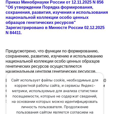
Приказ Минобрнауки России от 12.11.2025 N 856
"Об утверждении Порядка формирования,
сохранения, развития, изучения и использования
национальной коллекции особо ценных
образцов генетических ресурсов"
Зарегистрировано в Минюсте России 02.12.2025
N 84411.
Предусмотрено, что функции по формированию,
сохранению, развитию, изучению и использованию
национальной коллекции особо ценных образцов
генетических ресурсов осуществляются
национальным центром генетических ресурсов.
Сайт использует файлы cookie, необходимые для
Реализованы положения Федерального закона от 30
корректной работы сайта, и сервисы Яндекс-
ноября 2024 г. N 428-ФЗ "О биоресурсных центрах и
метрики, используемые для анализа статистики
биологических (биоресурсных) коллекциях и о
внесении изменений в статью 29 Федерального
посещаемости, которые не содержат сведений,
закона "О животном мире".
на основании которых можно идентифицировать
личность пользователя. Продолжение
пользования сайтом является согласием на