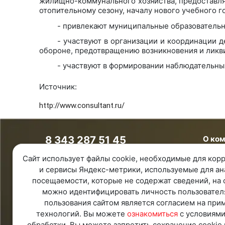
жилищно-коммунального хозяйства, предоставля
отопительному сезону, началу нового учебного 
- привлекают муниципальные образовательн
- участвуют в организации и координации
обороне, предотвращению возникновения и ликв
- участвуют в формировании наблюдательны
Источник:
http://www.consultant.ru/
8 343 287 51 45
О ко
Единый телефон
О ком
Сайт использует файлы cookie, необходимые для корр
8 800 100 00 78
Контак
и сервисы Яндекс-метрики, используемые для ан
Бесплатно по России
Ваканс
посещаемости, которые не содержат сведений, на 
Обратная связь
можно идентифицировать личность пользовател
Удаленная поддержка
пользования сайтом является согласием на при
Политика конфиденциальности
технологий. Вы можете
ознакомиться
с условиями
Политика обработки персональных
данных
обработки. Вы можете запретить сохранение cookie 