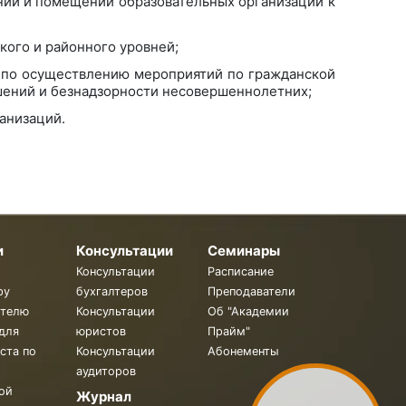
ний и помещений образовательных организаций к
кого и районного уровней;
й по осуществлению мероприятий по гражданской
шений и безнадзорности несовершеннолетних;
анизаций.
и
Консультации
Семинары
Консультации
Расписание
ру
бухгалтеров
Преподаватели
ителю
Консультации
Об "Академии
для
юристов
Прайм"
ста по
Консультации
Абонементы
аудиторов
ой
Журнал