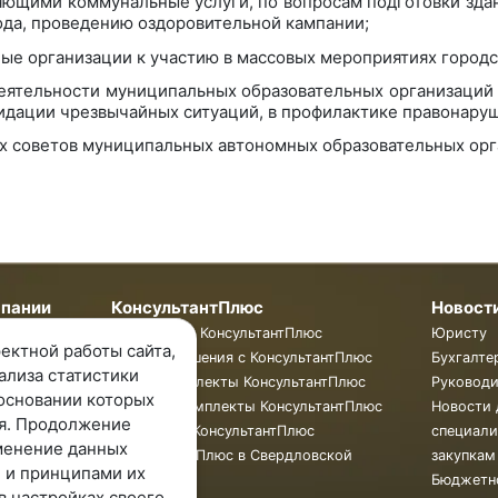
ющими коммунальные услуги, по вопросам подготовки зда
года, проведению оздоровительной кампании;
ые организации к участию в массовых мероприятиях городс
 деятельности муниципальных образовательных организаци
идации чрезвычайных ситуаций, в профилактике правонару
х советов муниципальных автономных образовательных орг
мпании
КонсультантПлюс
Новост
пании
Программы КонсультантПлюс
Юристу
ектной работы сайта,
ты
Готовые решения с КонсультантПлюс
Бухгалте
ализа статистики
ии
Смарт Комплекты КонсультантПлюс
Руковод
основании которых
Жесткие Комплекты КонсультантПлюс
Новости 
я. Продолжение
Бюллетень КонсультантПлюс
специали
менение данных
КонсультантПлюс в Свердловской
закупкам
 и принципами их
области
Бюджетн
в настройках своего