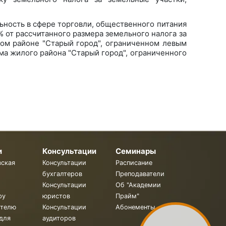
ность в сфере торговли, общественного питания
% от рассчитанного размера земельного налога за
ом районе "Старый город", ограниченном левым
ма жилого района "Старый город", ограниченного
и
Консультации
Семинары
вская
Консультации
Расписание
бухгалтеров
Преподаватели
Консультации
Об "Академии
ру
юристов
Прайм"
ителю
Консультации
Абонементы
для
аудиторов