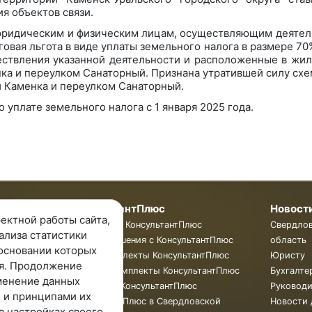
я объектов связи.
юридическим и физическим лицам, осуществляющим деятель
овая льгота в виде уплаты земельного налога в размере 70
ествления указанной деятельности и расположенные в жил
ка и переулком Санаторный. Признана утратившей силу схе
и Каменка и переулком Санаторный.
уплате земельного налога с 1 января 2025 года.
мпании
КонсультантПлюс
Новост
ектной работы сайта,
пании
Программы КонсультантПлюс
Свердло
ализа статистики
ты
Готовые решения с КонсультантПлюс
область
основании которых
ии
Смарт Комплекты КонсультантПлюс
Юристу
я. Продолжение
Жесткие Комплекты КонсультантПлюс
Бухгалте
менение данных
Бюллетень КонсультантПлюс
Руковод
 и принципами их
КонсультантПлюс в Свердловской
Новости 
в настройках своего