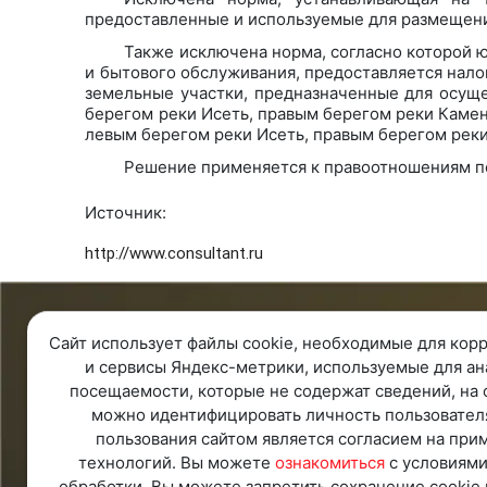
предоставленные и используемые для размещени
Также исключена норма, согласно которой 
и бытового обслуживания, предоставляется налог
земельные участки, предназначенные для осущ
берегом реки Исеть, правым берегом реки Камен
левым берегом реки Исеть, правым берегом рек
Решение применяется к правоотношениям по 
Источник:
http://www.consultant.ru
8 343 287 51 45
О ко
Сайт использует файлы cookie, необходимые для корр
Единый телефон
О ком
и сервисы Яндекс-метрики, используемые для ан
8 800 100 00 78
Контак
посещаемости, которые не содержат сведений, на 
Бесплатно по России
Ваканс
можно идентифицировать личность пользовател
Обратная связь
пользования сайтом является согласием на при
Удаленная поддержка
технологий. Вы можете
ознакомиться
с условиями
Политика конфиденциальности
обработки. Вы можете запретить сохранение cookie 