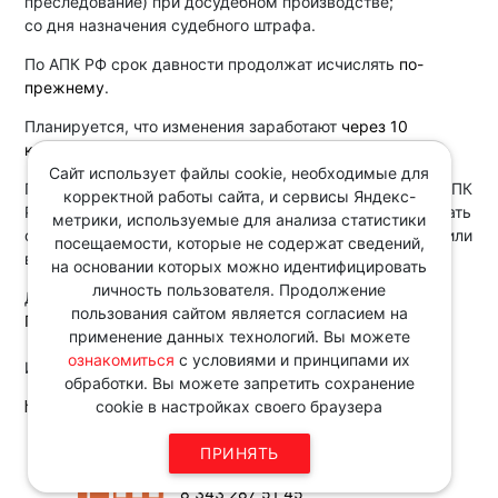
преследование) при досудебном производстве;
со дня назначения судебного штрафа.
По АПК РФ срок давности продолжат исчислять
по-
прежнему
.
Планируется, что изменения заработают
через 10
календарных дней
после опубликования закона.
Сайт использует файлы cookie, необходимые для
Поправки подготовлены
с подачи
КС РФ. Он выявил в ГПК
корректной работы сайта, и сервисы Яндекс-
РФ
неясность
, которая не позволяет однозначно признать
метрики, используемые для анализа статистики
обстоятельства вновь открывшимися, если их установили
посещаемости, которые не содержат сведений,
в уголовном процессе, но не указали в приговоре.
на основании которых можно идентифицировать
личность пользователя. Продолжение
Документ:
пользования сайтом является согласием на
Проект Федерального закона N 966183-8
применение данных технологий. Вы можете
ознакомиться
с условиями и принципами их
Источник:
обработки. Вы можете запретить сохранение
http://www.consultant.ru/
cookie в настройках своего браузера
Звоните по телефону в рабочие
ПРИНЯТЬ
дни с 9:00 до 18:00
8 343 287 51 45