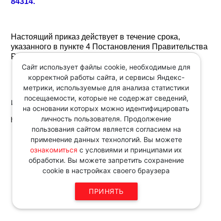
84314.
Настоящий приказ действует в течение срока,
указанного в пункте 4 Постановления Правительства
РФ от 13.07.2024 N 961.
Сайт использует файлы cookie, необходимые для
корректной работы сайта, и сервисы Яндекс-
метрики, используемые для анализа статистики
посещаемости, которые не содержат сведений,
Источник:
на основании которых можно идентифицировать
личность пользователя. Продолжение
http://www.consultant.ru/
пользования сайтом является согласием на
Звоните по телефону в рабочие
применение данных технологий. Вы можете
дни с 9:00 до 18:00
ознакомиться
с условиями и принципами их
8 343 287 51 45
обработки. Вы можете запретить сохранение
cookie в настройках своего браузера
ПРИНЯТЬ