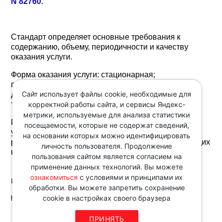
N 82760.
Стандарт определяет основные требования к
содержанию, объему, периодичности и качеству
оказания услуги.
Форма оказания услуги: стационарная;
полустационарная; на дому, в том числе
Сайт использует файлы cookie, необходимые для
дистанционно с применением информационно-
корректной работы сайта, и сервисы Яндекс-
телекоммуникационных технологий.
метрики, используемые для анализа статистики
Предусмотрены в том числе: условия оказания
посещаемости, которые не содержат сведений,
услуги; перечень специалистов, привлекаемых к
на основании которых можно идентифицировать
реализации услуги; перечень мероприятий, входящих
личность пользователя. Продолжение
в состав услуги.
пользования сайтом является согласием на
применение данных технологий. Вы можете
ознакомиться
с условиями и принципами их
Источник:
обработки. Вы можете запретить сохранение
http://www.consultant.ru/
cookie в настройках своего браузера
Звоните по телефону в рабочие
ПРИНЯТЬ