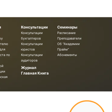
и
Консультации
Семинары
Консультации
Расписание
ру
бухгалтеров
Преподаватели
ителю
Консультации
Об "Академии
для
юристов
Прайм"
ста по
Консультации
Абонементы
аудиторов
ой
Журнал
ции
Главная Книга
вская
.