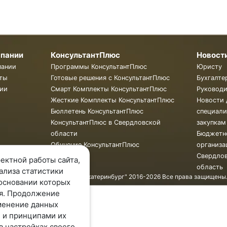
мпании
КонсультантПлюс
Новост
пании
Программы КонсультантПлюс
Юристу
ты
Готовые решения с КонсультантПлюс
Бухгалте
ии
Смарт Комплекты КонсультантПлюс
Руковод
Жесткие Комплекты КонсультантПлюс
Новости 
Бюллетень КонсультантПлюс
специали
КонсультантПлюс в Свердловской
закупкам
области
Бюджетн
Обучение КонсультантПлюс
организа
Свердло
ектной работы сайта,
область
ализа статистики
© ООО "КонсультантПлюс - Екатеринбург" 2016-2026 Все права защищены
основании которых
я. Продолжение
менение данных
 и принципами их
в настройках своего