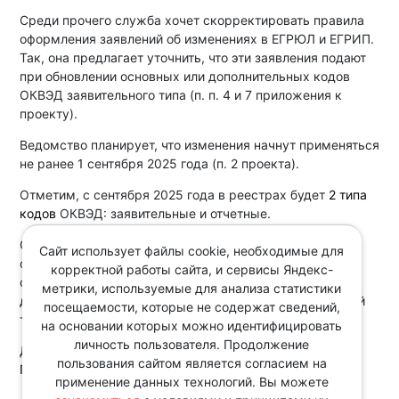
Среди прочего служба хочет скорректировать правила
оформления заявлений об изменениях в ЕГРЮЛ и ЕГРИП.
Так, она предлагает уточнить, что эти заявления подают
при обновлении основных или дополнительных кодов
ОКВЭД заявительного типа (п. п. 4 и 7 приложения к
проекту).
Ведомство планирует, что изменения начнут применяться
не ранее 1 сентября 2025 года (п. 2 проекта).
Отметим, с сентября 2025 года в реестрах будет
2 типа
кодов
ОКВЭД: заявительные и отчетные.
С помощью заявлений страхователи смогут уточнить
Сайт использует файлы cookie, необходимые для
основной код ОКВЭД до того, как в реестр внесут код
корректной работы сайта, и сервисы Яндекс-
отчетного типа. Актуальный код основного вида
метрики, используемые для анализа статистики
деятельности нужен, чтобы СФР установил правильный
посещаемости, которые не содержат сведений,
тариф взносов.
на основании которых можно идентифицировать
личность пользователя. Продолжение
Документ:
пользования сайтом является согласием на
Проект приказа ФНС России
применение данных технологий. Вы можете