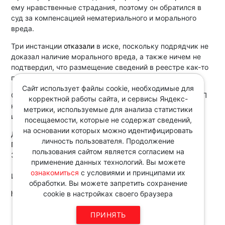
ему нравственные страдания, поэтому он обратился в
суд за компенсацией нематериального и морального
вреда.
Три инстанции
отказали
в иске, поскольку подрядчик не
доказал наличие морального вреда, а также ничем не
подтвердил, что размещение сведений в реестре как-то
повлияло на его хоздеятельность.
Сайт использует файлы cookie, необходимые для
Суды отметили: публичное размещение сведений в РНП
корректной работы сайта, и сервисы Яндекс-
нельзя считать распространением порочащей
метрики, используемые для анализа статистики
информации по смыслу
ст. 152
ГК РФ.
посещаемости, которые не содержат сведений,
на основании которых можно идентифицировать
Документ:
личность пользователя. Продолжение
Постановление АС Северо-Кавказского округа от
пользования сайтом является согласием на
30.09.2025 по делу N А32-54509/2024
применение данных технологий. Вы можете
ознакомиться
с условиями и принципами их
Источник:
обработки. Вы можете запретить сохранение
http://www.consultant.ru/
cookie в настройках своего браузера
Звоните по телефону в рабочие
ПРИНЯТЬ
дни с 9:00 до 18:00