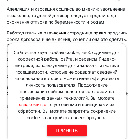
Апелляция и кассация сошлись во мнении: увольнение
незаконно, трудовой договор следует продлить до
окончания отпуска по беременности и родам.
Работодатель
не разъяснил
сотруднице
право
продлить
срока договора и не выяснил, хочет ли она это сделать.
Суды также приняли во внимание, что работница из-за
Сайт использует файлы cookie, необходимые для
временной нетрудоспособности не смогла подать
корректной работы сайта, и сервисы Яндекс-
заявление вовремя. Злоупотребления правом с ее
метрики, используемые для анализа статистики
стороны
не было
.
посещаемости, которые не содержат сведений,
Отметим, практика на этот счет
неоднозначна
.
на основании которых можно идентифицировать
личность пользователя. Продолжение
Документ:
пользования сайтом является согласием на
Определение 3-го КСОЮ от 21.05.2025 N 88-10074/2025
применение данных технологий. Вы можете
ознакомиться
с условиями и принципами их
Источник:
обработки. Вы можете запретить сохранение
http://www.consultant.ru/
cookie в настройках своего браузера
Звоните по телефону в рабочие
ПРИНЯТЬ
дни с 9:00 до 18:00