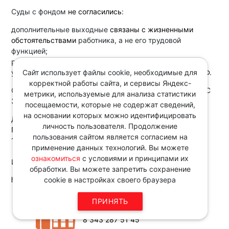
Суды с фондом
не согласились
:
дополнительные выходные
связаны с жизненными
обстоятельствами
работника, а не его трудовой
функцией;
работодатель платит не за труд и не обеспечивает
Сайт использует файлы cookie, необходимые для
условия труда, а выполняет соцобязательства по
ТК РФ
.
корректной работы сайта, и сервисы Яндекс-
Отметим, к сходным выводам суды уже приходили (АС
метрики, используемые для анализа статистики
Западно-Сибирского
и
Московского
округов).
посещаемости, которые не содержат сведений,
на основании которых можно идентифицировать
Документ:
личность пользователя. Продолжение
Постановление 13-го ААС от 02.06.2025 по делу N А26-
пользования сайтом является согласием на
194/2025
применение данных технологий. Вы можете
ознакомиться
с условиями и принципами их
Источник:
обработки. Вы можете запретить сохранение
http://www.consultant.ru/
cookie в настройках своего браузера
Звоните по телефону в рабочие
ПРИНЯТЬ
дни с 9:00 до 18:00
8 343 287 51 45