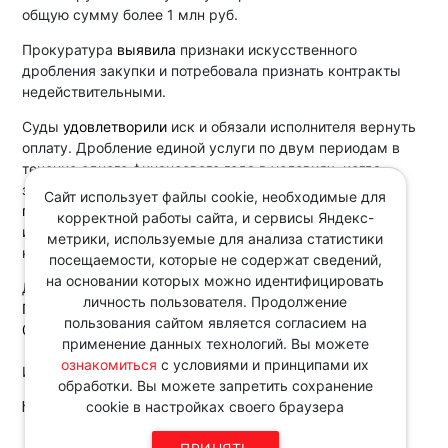
общую сумму более 1 млн руб.
Прокуратура
выявила
признаки искусственного
дробления закупки и потребовала признать контракты
недействительными.
Суды
удовлетворили
иск и обязали исполнителя вернуть
оплату. Дробление единой услуги по двум периодам в
течение одного финансового года в условиях, когда
заказчик нуждался в охране школы на весь период,
Сайт использует файлы cookie, необходимые для
говорит
о тождественности предмета контрактов и об
корректной работы сайта, и сервисы Яндекс-
искусственности дробления с целью ухода от
метрики, используемые для анализа статистики
конкурентных процедур.
посещаемости, которые не содержат сведений,
на основании которых можно идентифицировать
Документ:
личность пользователя. Продолжение
Постановление АС Северо-Кавказского округа от
пользования сайтом является согласием на
07.04.2026 по делу N А32-69092/2024
применение данных технологий. Вы можете
ознакомиться
с условиями и принципами их
Источник:
обработки. Вы можете запретить сохранение
http://www.consultant.ru/
cookie в настройках своего браузера
Звоните по телефону в рабочие