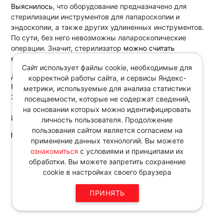
Выяснилось
, что оборудование предназначено для
стерилизации инструментов для лапароскопии и
эндоскопии, а также других удлиненных инструментов.
По сути, без него невозможны лапароскопические
операции. Значит, стерилизатор
можно считать
медизделием для медицинских вмешательств.
Сайт использует файлы cookie, необходимые для
Документ:
корректной работы сайта, и сервисы Яндекс-
Постановление 7-го ААС от 20.06.2024 по делу N А45-
метрики, используемые для анализа статистики
32135/2023
посещаемости, которые не содержат сведений,
на основании которых можно идентифицировать
Источник:
личность пользователя. Продолжение
пользования сайтом является согласием на
http://www.consultant.ru
применение данных технологий. Вы можете
ознакомиться
с условиями и принципами их
Звоните по телефону в рабочие
обработки. Вы можете запретить сохранение
дни с 9:00 до 18:00
cookie в настройках своего браузера
8 343 287 51 45
ПРИНЯТЬ