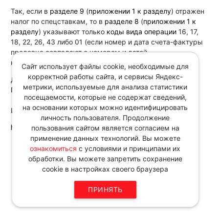
Так, если в
разделе 9
(
приложении 1 к разделу
) отражен
налог по спецставкам, то в
разделе 8
(
приложении 1 к
разделу
) указывают только
коды вида операции
16, 17,
18, 22, 26, 43 либо 01 (если номер и дата счета-фактуры
продавца совпадают с номером и датой
корректировочного документа).
Сайт использует файлы cookie, необходимые для
корректной работы сайта, и сервисы Яндекс-
Документ:
метрики, используемые для анализа статистики
Письмо ФНС России от 25.09.2025 N СД-4-3/8781@
посещаемости, которые не содержат сведений,
на основании которых можно идентифицировать
Источник:
личность пользователя. Продолжение
http://www.consultant.ru/
пользования сайтом является согласием на
применение данных технологий. Вы можете
Звоните по телефону в рабочие
ознакомиться
с условиями и принципами их
дни с 9:00 до 18:00
обработки. Вы можете запретить сохранение
8 343 287 51 45
cookie в настройках своего браузера
ПРИНЯТЬ