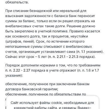
обязательств.
При списании безнадежной или нереальной для
взыскания задолженности с баланса банк переносит
суммы за баланс, только если он решил отражать на
внебалансовых счетах такие долги. Решение должно
быть закреплено в учетной политике. Правило касается
как основного долга, так и процентов, неустойки
(штрафов, пеней). Срок, по истечении которого
непогашенные суммы списывают с внебалансовых
счетов, организация устанавливает сама (
п. 1.1
указания).
Сейчас этот срок – 5 лет (
п. п. 2.21.1
-
2.21.3
порядка).
Порядок дополнили нормами о том, что по требованиям
п. п. 2.22
-
2.27
порядка в учете отражают (п. п. 1.6 и 1.7
указания):
обеспечение, полученное при заключении банком
договора банковской гарантии;
обеспечение, полученное по обязательствам по
предоставлению денег.
Сайт использует файлы cookie, необходимые для
корректной работы сайта, и сервисы Яндекс-
В документе есть и другие поправки.