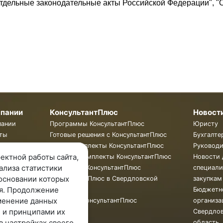
отдельные законодательные акты Российской Федерации", "О
мпании
КонсультантПлюс
Новост
пании
Программы КонсультантПлюс
Юристу
ты
Готовые решения с КонсультантПлюс
Бухгалте
ии
Смарт Комплекты КонсультантПлюс
Руковод
ектной работы сайта,
Жесткие Комплекты КонсультантПлюс
Новости 
ализа статистики
Бюллетень КонсультантПлюс
специали
основании которых
КонсультантПлюс в Свердловской
закупкам
я. Продолжение
области
Бюджетн
менение данных
Обучение КонсультантПлюс
организа
 и принципами их
Свердло
в настройках своего
область