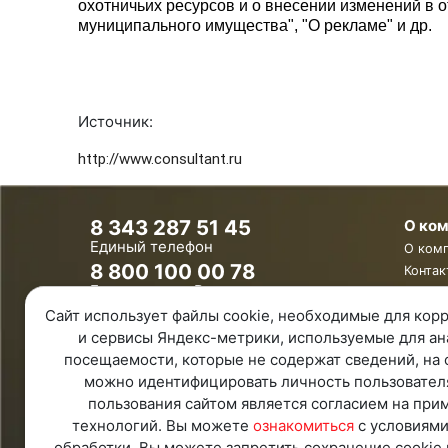
охотничьих ресурсов и о внесении изменений в 
муниципального имущества", "О рекламе" и др.
Источник:
http://www.consultant.ru
8 343 287 51 45
О ко
Единый телефон
О ком
8 800 100 00 78
Контак
Бесплатно по России
Ваканс
Обратная связь
Сайт использует файлы cookie, необходимые для корр
и сервисы Яндекс-метрики, используемые для ан
Удаленная поддержка
посещаемости, которые не содержат сведений, на 
Политика конфиденциальности
Политика обработки персональных
можно идентифицировать личность пользовател
данных
пользования сайтом является согласием на при
Карта Сайта
технологий. Вы можете
ознакомиться
с условиями
обработки. Вы можете запретить сохранение cookie 