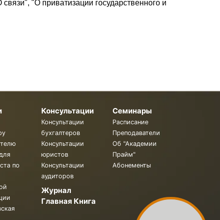
 связи", "О приватизации государственного и
и
Консультации
Семинары
Консультации
Расписание
ру
бухгалтеров
Преподаватели
ителю
Консультации
Об "Академии
для
юристов
Прайм"
ста по
Консультации
Абонементы
аудиторов
ой
Журнал
ции
Главная Книга
вская