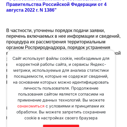
Правительства Российской Федерации от 4
августа 2022 г. N 1386"
В частности, уточнены порядок подачи заявки,
перечень включаемых в нее информации и сведений,
процедура их рассмотрения территориальным
органом Росприроднадзора, порядок устранения
выявленных замечаний и направления доработанной
Сайт использует файлы cookie, необходимые для
заявки на предоставление разрешения, порядок
корректной работы сайта, и сервисы Яндекс-
продления разрешения, пересмотра сведений,
метрики, используемые для анализа статистики
включенных в запись о разрешении в реестре
разрешений, и внесения изменений в запись о
посещаемости, которые не содержат сведений,
разрешении в реестре разрешений.
на основании которых можно идентифицировать
личность пользователя. Продолжение
пользования сайтом является согласием на
применение данных технологий. Вы можете
ознакомиться
с условиями и принципами их
Источник:
обработки. Вы можете запретить сохранение
http://www.consultant.ru/
cookie в настройках своего браузера