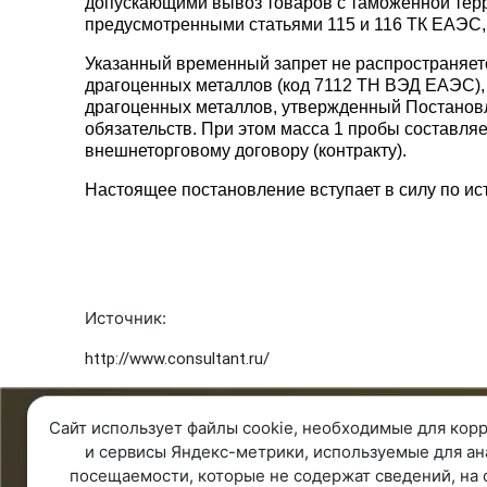
допускающими вывоз товаров с таможенной тер
предусмотренными статьями 115 и 116 ТК ЕАЭС,
Указанный временный запрет не распространяется
драгоценных металлов (код 7112 ТН ВЭД ЕАЭС)
драгоценных металлов, утвержденный Постановле
обязательств. При этом масса 1 пробы составляе
внешнеторговому договору (контракту).
Настоящее постановление вступает в силу по ис
Источник:
http://www.consultant.ru/
Сайт использует файлы cookie, необходимые для корр
8 343 287 51 45
О ко
и сервисы Яндекс-метрики, используемые для ан
Единый телефон
О ком
посещаемости, которые не содержат сведений, на 
8 800 100 00 78
Контак