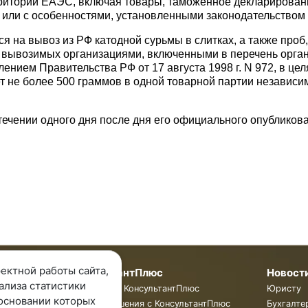
ритории ЕАЭС, включая товары, таможенное декларировани
 или с особенностями, установленными законодательством 
 на вывоз из РФ катодной сурьмы в слитках, а также проб
, вывозимых организациями, включенными в перечень орг
нием Правительства РФ от 17 августа 1998 г. N 972, в цел
т не более 500 граммов в одной товарной партии независим
течении одного дня после дня его официального опубликов
ектной работы сайта,
мпании
КонсультантПлюс
Новост
ализа статистики
пании
Программы КонсультантПлюс
Юристу
основании которых
ты
Готовые решения с КонсультантПлюс
Бухгалте