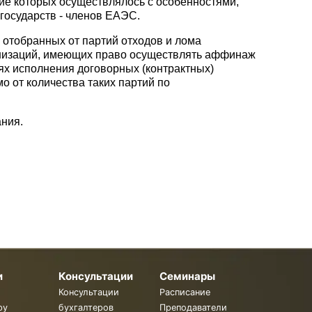
е которых осуществлялось с особенностями,
государств - членов ЕАЭС.
, отобранных от партий отходов и лома
анизаций, имеющих право осуществлять аффинаж
ях исполнения договорных (контрактных)
о от количества таких партий по
ания.
и
Консультации
Семинары
Консультации
Расписание
ру
бухгалтеров
Преподаватели