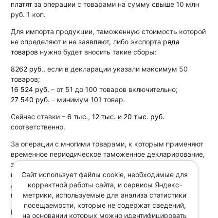
платят
за операции с товарами на сумму свыше 10 млн
руб. 1 коп.
Для импорта продукции, таможенную стоимость которой
не определяют и не заявляют, либо экспорта
ряда
товаров
нужно будет вносить такие сборы:
8262 руб.
, если в декларации указали максимум 50
товаров;
16 524 руб.
– от 51 до 100 товаров включительно;
27 540 руб.
– минимум 101 товар.
Сейчас ставки –
6 тыс.
,
12 тыс.
и
20 тыс. руб.
соответственно.
За операции с многими товарами, к которым применяют
временное периодическое таможенное декларирование,
заплатят
10 672 руб.
(вместо
7750 руб.
) за каждую
Сайт использует файлы cookie, необходимые для
временную декларацию. При подаче одной полной
корректной работы сайта, и сервисы Яндекс-
декларации перечислят
30 тыс. руб.
, а не
22 250 руб.
,
метрики, используемые для анализа статистики
как сейчас.
посещаемости, которые не содержат сведений,
Вступят в силу и другие новшества.
на основании которых можно идентифицировать