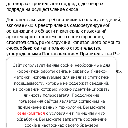
договорах строительного подряда, договорах
подряда на осуществление сноса.
Дополнительными требованиями к составу сведений,
включаемых в реестр членов саморегулируемой
организации в области инженерных изысканий,
архитектурно-строительного проектирования,
строительства, реконструкции, капитального ремонта,
сноса объектов капитального строительства,
утвержденными Постановлением Правительства РФ
от 25 ноября 2025 г. N 1880, предусмотрено
Сайт использует файлы cookie, необходимые для
включение в реестр членов СРО сведений о
корректной работы сайта, и сервисы Яндекс-
количестве всех заключенных членом СРО договорах
подряда, в которых учитывается в том числе и
метрики, используемые для анализа статистики
количество конкурентных договоров.
посещаемости, которые не содержат сведений,
на основании которых можно идентифицировать
личность пользователя. Продолжение
пользования сайтом является согласием на
применение данных технологий. Вы можете
ознакомиться
с условиями и принципами их
Источник:
обработки. Вы можете запретить сохранение
http://www.consultant.ru/
cookie в настройках своего браузера