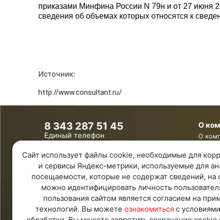
приказами Минфина России N 79н и от 27 июня 2
сведения об объемах которых относятся к сведе
Источник:
http://www.consultant.ru/
8 343 287 51 45
О ко
Единый телефон
О ком
8 800 100 00 78
Контак
Сайт использует файлы cookie, необходимые для корр
Бесплатно по России
Ваканс
и сервисы Яндекс-метрики, используемые для ан
Обратная связь
посещаемости, которые не содержат сведений, на 
Удаленная поддержка
можно идентифицировать личность пользовател
Политика конфиденциальности
пользования сайтом является согласием на при
Политика обработки персональных
данных
технологий. Вы можете
ознакомиться
с условиями
Карта Сайта
обработки. Вы можете запретить сохранение cookie 