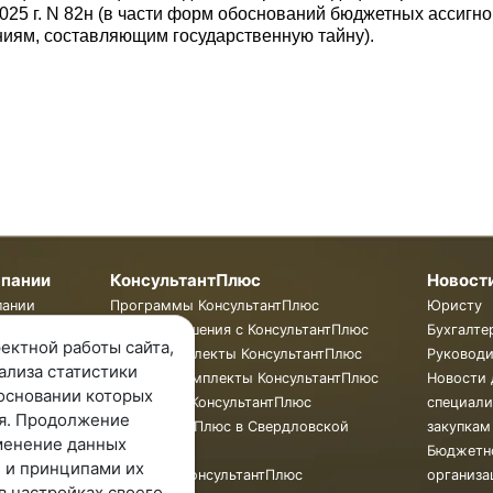
025 г. N 82н (в части форм обоснований бюджетных ассиг
ниям, составляющим государственную тайну).
мпании
КонсультантПлюс
Новост
пании
Программы КонсультантПлюс
Юристу
ты
Готовые решения с КонсультантПлюс
Бухгалте
ектной работы сайта,
ии
Смарт Комплекты КонсультантПлюс
Руковод
ализа статистики
Жесткие Комплекты КонсультантПлюс
Новости 
основании которых
Бюллетень КонсультантПлюс
специали
я. Продолжение
КонсультантПлюс в Свердловской
закупкам
менение данных
области
Бюджетн
 и принципами их
Обучение КонсультантПлюс
организа
в настройках своего