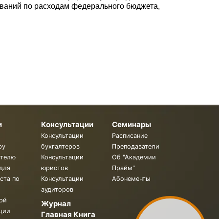
нований по расходам федерального бюджета,
и
Консультации
Семинары
Консультации
Расписание
ру
бухгалтеров
Преподаватели
ителю
Консультации
Об "Академии
для
юристов
Прайм"
ста по
Консультации
Абонементы
аудиторов
ой
Журнал
ции
Главная Книга