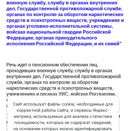
военную службу, службу в органах внутренних
дел, Государственной противопожарной службе,
органах по контролю за оборотом наркотических
средств и психотропных веществ, учреждениях и
органах уголовно-исполнительной системы,
войсках национальной гвардии Российской
Федерации, органах принудительного
исполнения Российской Федерации, и их семей"
Речь идет о пенсионном обеспечении лиц,
проходивших военную службу, службу в органах
внутренних дел, Государственной противопожарной
службе, органах по контролю за оборотом
наркотических средств и психотропных веществ,
учреждениях и органах УИС, войсках Росгвардии,
органах принудительного исполнения РФ, в
Сайт использует файлы cookie, необходимые для
соответствии с Законом РФ от 12.02.1993 N 4468-I.
корректной работы сайта, и сервисы Яндекс-
метрики, используемые для анализа статистики
Законом также до 1 января 2027 года продлевается
приостановление действия части второй статьи 43
посещаемости, которые не содержат сведений,
Закона N 4468-I.
на основании которых можно идентифицировать