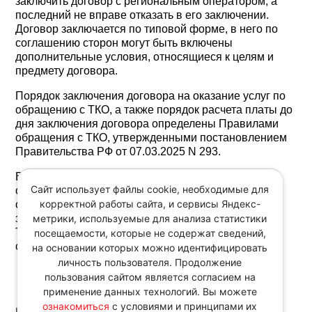
заключить договор с региональным оператором, а
последний не вправе отказать в его заключении.
Договор заключается по типовой форме, в него по
соглашению сторон могут быть включены
дополнительные условия, относящиеся к целям и
предмету договора.
Порядок заключения договора на оказание услуг по
обращению с ТКО, а также порядок расчета платы до
дня заключения договора определены Правилами
обращения с ТКО, утвержденными постановлением
Правительства РФ от 07.03.2025 N 293.
В части отражения региональным оператором
Сайт использует файлы cookie, необходимые для
объемов таких отходов в статистической и иной
корректной работы сайта, и сервисы Яндекс-
отчетности сообщается, что действующим
метрики, используемые для анализа статистики
законодательством указанные отходы отнесены к
ТКО и подлежат учету региональным оператором в
посещаемости, которые не содержат сведений,
составе ТКО.
на основании которых можно идентифицировать
личность пользователя. Продолжение
пользования сайтом является согласием на
применение данных технологий. Вы можете
ознакомиться
с условиями и принципами их
Источник: