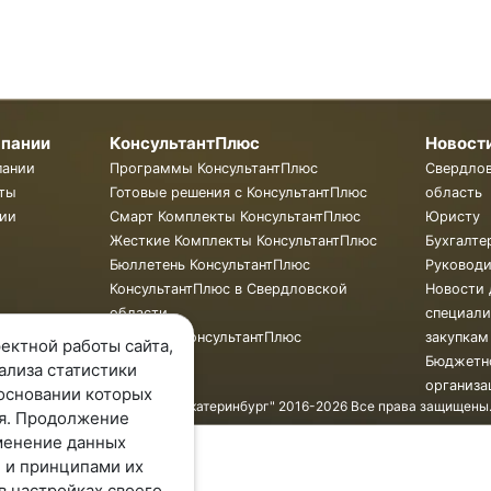
мпании
КонсультантПлюс
Новост
пании
Программы КонсультантПлюс
Свердло
ты
Готовые решения с КонсультантПлюс
область
ии
Смарт Комплекты КонсультантПлюс
Юристу
Жесткие Комплекты КонсультантПлюс
Бухгалте
Бюллетень КонсультантПлюс
Руковод
КонсультантПлюс в Свердловской
Новости 
области
специали
Обучение КонсультантПлюс
закупкам
ектной работы сайта,
Бюджетн
ализа статистики
организа
основании которых
© ООО "КонсультантПлюс - Екатеринбург" 2016-2026 Все права защищены
я. Продолжение
менение данных
 и принципами их
в настройках своего