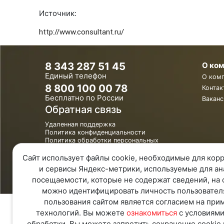
Источник:
http://www.consultant.ru/
8 343 287 51 45
О ко
Единый телефон
О ком
8 800 100 00 78
Контак
Бесплатно по России
Ваканс
Обратная связь
Удаленная поддержка
Политика конфиденциальности
Политика обработки персональных
данных
Карта Сайта
Сайт использует файлы cookie, необходимые для корр
и сервисы Яндекс-метрики, используемые для ан
посещаемости, которые не содержат сведений, на 
можно идентифицировать личность пользовател
пользования сайтом является согласием на при
технологий. Вы можете
ознакомиться
с условиями
обработки. Вы можете запретить сохранение cookie 