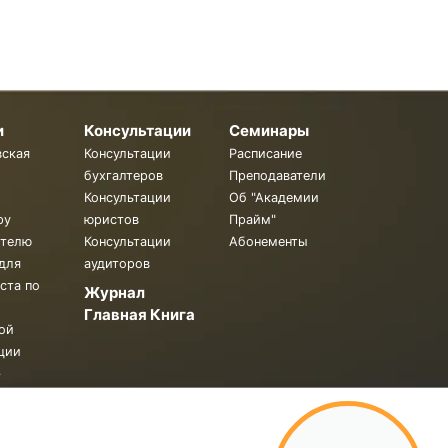
и
Консультации
Семинары
вская
Консультации
Расписание
бухгалтеров
Преподаватели
Консультации
Об "Академии
ру
юристов
Прайм"
ителю
Консультации
Абонементы
для
аудиторов
ста по
Журнал
Главная Книга
ой
ции
.